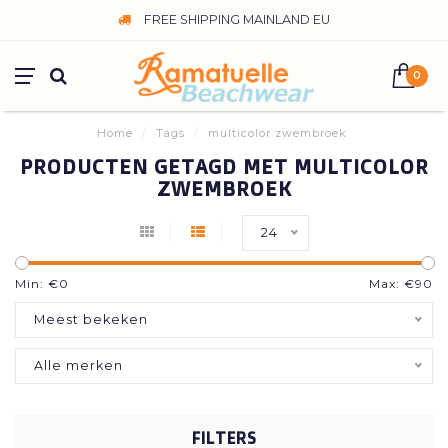
FREE SHIPPING MAINLAND EU
0
Home
/
Tags
/
multicolor zwembroek
PRODUCTEN GETAGD MET MULTICOLOR
ZWEMBROEK
24
Min: €
0
Max: €
90
Meest bekeken
Alle merken
FILTERS