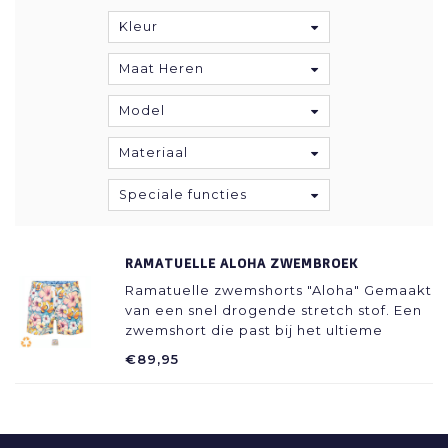
Kleur
Maat Heren
Model
Materiaal
Speciale functies
RAMATUELLE ALOHA ZWEMBROEK
Ramatuelle zwemshorts "Aloha" Gemaakt
van een snel drogende stretch stof. Een
zwemshort die past bij het ultieme
actieve strandleven. Trendy pasvorm met
€89,95
een niet al te hoge taille en korte pijpjes
zodat je benen lekker bruin kunnen
worden!