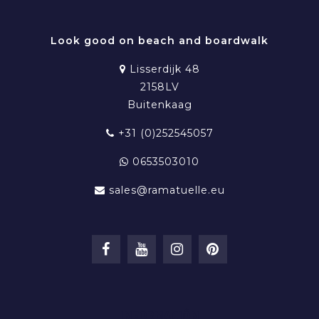
Look good on beach and boardwalk
Lisserdijk 48
2158LV
Buitenkaag
+31 (0)252545057
0653503010
sales@ramatuelle.eu
INFORMACIÓN