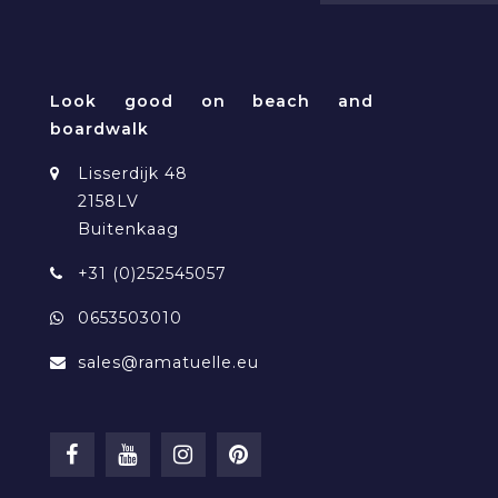
Look good on beach and
boardwalk
Lisserdijk 48
2158LV
Buitenkaag
+31 (0)252545057
0653503010
sales@ramatuelle.eu