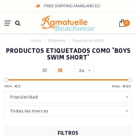
FREE SHIPPING MAINLAND EU
0
Inicio
/
Etiquetas
/
Boys swim short
PRODUCTOS ETIQUETADOS COMO 'BOYS
SWIM SHORT'
24
Min: €
0
Max: €
60
Popularidad
Todas las marcas
FILTROS