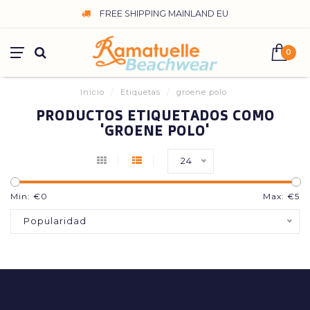
FREE SHIPPING MAINLAND EU
0
Inicio
/
Etiquetas
/
groene polo
PRODUCTOS ETIQUETADOS COMO
'GROENE POLO'
24
Min: €
0
Max: €
5
Popularidad