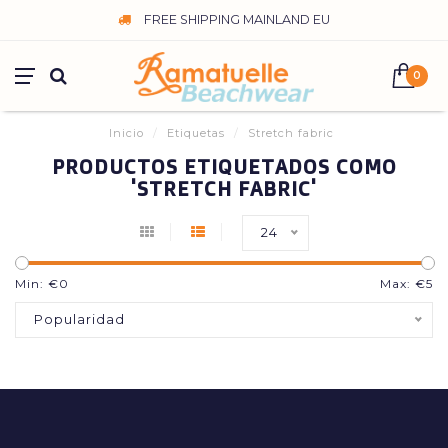
FREE SHIPPING MAINLAND EU
0
Inicio
/
Etiquetas
/
Stretch fabric
PRODUCTOS ETIQUETADOS COMO
'STRETCH FABRIC'
24
Min: €
0
Max: €
5
Popularidad