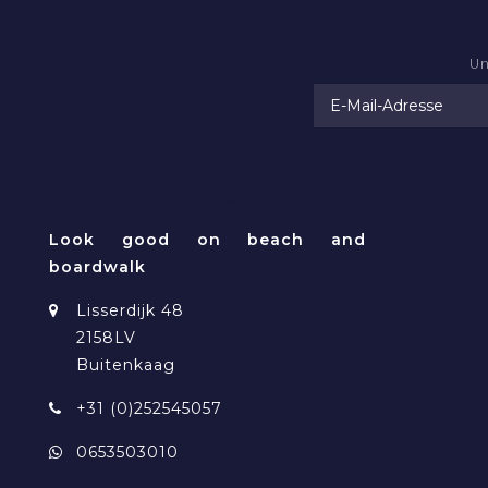
Un
RAMATUELLE BEACHWEAR
Look good on beach and
boardwalk
Lisserdijk 48
2158LV
Buitenkaag
+31 (0)252545057
0653503010