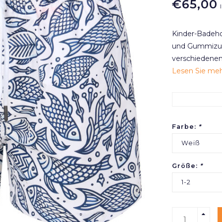
€65,00
Kinder-Badeho
und Gummizug 
verschiedenen
Lesen Sie mehr
Farbe:
*
Weiß
Größe:
*
1-2