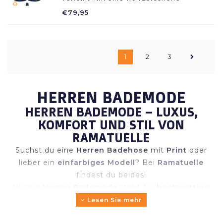
maritime Atmosphäre! Es besteht aus
€79,95
einem leichten Stoff, der auch im nassen
Zustand nicht an der Haut klebt.
1
2
3
HERREN BADEMODE
HERREN BADEMODE – LUXUS,
KOMFORT UND STIL VON
RAMATUELLE
Suchst du eine
Herren Badehose
mit
Print
oder
lieber ein
einfarbiges Modell
? Bei
Ramatuelle
findest du beides!
Unsere
Herren Bademode
steht für
hochwertige
Materialien
,
moderne Schnitte
und
maximalen
Lesen Sie mehr
Tragekomfort
.