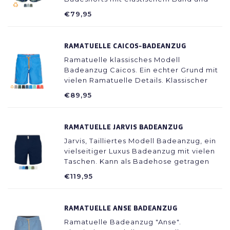
Kordelverschluss. Erhältlich in 3 Farben:
€79,95
Grün, Hellblau und Dunkelblau.
RAMATUELLE CAICOS-BADEANZUG
Ramatuelle klassisches Modell
Badeanzug Caicos. Ein echter Grund mit
vielen Ramatuelle Details. Klassischer
Streifendekor in verschiedenen Farben
€89,95
und eine schöne warme weiße Farbe.
RAMATUELLE JARVIS BADEANZUG
Jarvis, Tailliertes Modell Badeanzug, ein
vielseitiger Luxus Badeanzug mit vielen
Taschen. Kann als Badehose getragen
werden, passt aber auch gut zu
€119,95
gepflegten Shorts. So werden Sie mit
diesem schönen Badeanzug immer gut
für den Tag.
RAMATUELLE ANSE BADEANZUG
Ramatuelle Badeanzug "Anse".