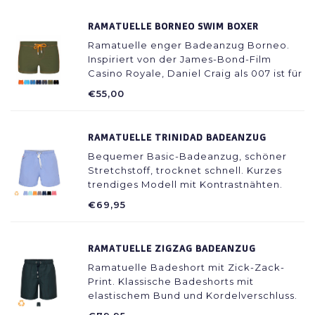
RAMATUELLE BORNEO SWIM BOXER
Ramatuelle enger Badeanzug Borneo.
Inspiriert von der James-Bond-Film
Casino Royale, Daniel Craig als 007 ist für
eine Rückkehr des kurzen Badeanzug
€55,00
den Trend setzen. Ein Muss für jeden
Urlaub Kleiderschrank! Maskulin und zäh.
supertrendy
RAMATUELLE TRINIDAD BADEANZUG
Bequemer Basic-Badeanzug, schöner
Stretchstoff, trocknet schnell. Kurzes
trendiges Modell mit Kontrastnähten.
€69,95
RAMATUELLE ZIGZAG BADEANZUG
Ramatuelle Badeshort mit Zick-Zack-
Print. Klassische Badeshorts mit
elastischem Bund und Kordelverschluss.
Schöne dunkelgrüne Farbe mit