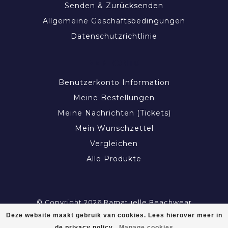
Senden & Zurücksenden
Design
mit
mediterranem Flair
– perfekt für jeden
Allgemeine Geschäftsbedingungen
Sommer.
Datenschutzrichtlinie
MEIN KONTO
Benutzerkonto Information
Meine Bestellungen
Meine Nachrichten (Tickets)
Mein Wunschzettel
Vergleichen
Alle Produkte
© Copyright 2026 Ramatuelle Beachwear
Deze website maakt gebruik van cookies. Lees hierover meer in
de privacy policy.
Manage cookies