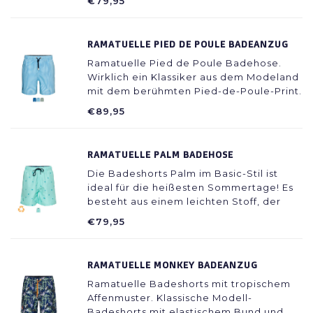
€79,95
dunkelblauen Zickzacklinien.
RAMATUELLE PIED DE POULE BADEANZUG
Ramatuelle Pied de Poule Badehose.
Wirklich ein Klassiker aus dem Modeland
mit dem berühmten Pied-de-Poule-Print.
Produziert in einem modernen Look in
€89,95
den Farben Blau und Dunkelgrün in
einem leichten Stretchstoff..
RAMATUELLE PALM BADEHOSE
Die Badeshorts Palm im Basic-Stil ist
ideal für die heißesten Sommertage! Es
besteht aus einem leichten Stoff, der
auch im nassen Zustand nicht an der
€79,95
Haut klebt.
RAMATUELLE MONKEY BADEANZUG
Ramatuelle Badeshorts mit tropischem
Affenmuster. Klassische Modell-
Badeshorts mit elastischem Bund und