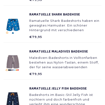
RAMATUELLE SHARK BADEHOSE
Ramatuelle Shark Badeshorts haben ein
gewagtes Haimuster. Ein schöner
Hintergrund mit verschiedenen
Blautönen mit grauen Haien vorne, die
€79,95
ihre Zähne zeigen.
RAMATUELLE MALADIVES BADEHOSE
Malediven-Badeshorts in Volltonfarben
bestehen aus Nylon-Taslan, einem Stoff,
der für seine wasserabweisenden
Eigenschaften bekannt ist. Sehr trendy,
€79,95
bequem und schnell trocknend.
RAMATUELLE JELLY FISH BADEHOSE
Badeshorts im Basic-Stil Jelly Fish ist
nüchtern und doch farbenfroh und
verleiht ihm eine wunderschöne