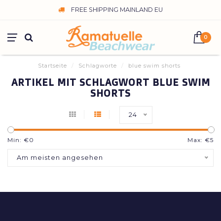
FREE SHIPPING MAINLAND EU
0
Startseite
/
Schlagworte
/
blue swim shorts
ARTIKEL MIT SCHLAGWORT BLUE SWIM
SHORTS
24
Min: €
0
Max: €
5
Am meisten angesehen