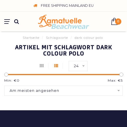
FREE SHIPPING MAINLAND EU
0
Startseite
/
Schlagworte
/
dark colour polo
ARTIKEL MIT SCHLAGWORT DARK
COLOUR POLO
24
Min: €
0
Max: €
5
Am meisten angesehen