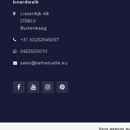
boardwalk
Lisserdijk 48
2158LV
Buitenkaag
+31 (0)252545057
0653503010
sales@ramatuelle.eu
Deze website ma