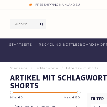
FREE SHIPPING MAINLAND EU
STARTSEITE
RECYCLING BOTTLE2BOARDSHOR
Startseite
/
Schlagworte
/
Fitted swim shorts
ARTIKEL MIT SCHLAGWORT
SHORTS
Min: €
0
Max: €
150
FILTER
Am meisten angesehen