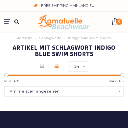
FREE SHIPPING MAINLAND EU
0
Startseite
/
Schlagworte
/
indigo blue swim shorts
ARTIKEL MIT SCHLAGWORT INDIGO
BLUE SWIM SHORTS
24
Min: €
0
Max: €
5
Am meisten angesehen