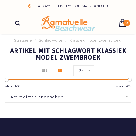
1-4 DAYS DELIVERY FOR MAINLAND EU
0
Startseite
/
Schlagworte
/
Klassiek model zwembroek
ARTIKEL MIT SCHLAGWORT KLASSIEK
MODEL ZWEMBROEK
24
Min: €
0
Max: €
5
Am meisten angesehen