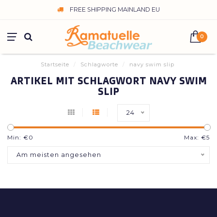
FREE SHIPPING MAINLAND EU
0
Startseite
/
Schlagworte
/
navy swim slip
ARTIKEL MIT SCHLAGWORT NAVY SWIM
SLIP
24
Min: €
0
Max: €
5
Am meisten angesehen