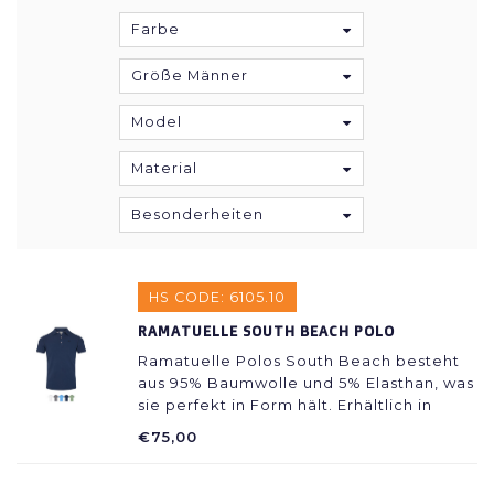
Farbe
Größe Männer
Model
Material
Besonderheiten
HS CODE: 6105.10
RAMATUELLE SOUTH BEACH POLO
Ramatuelle Polos South Beach besteht
aus 95% Baumwolle und 5% Elasthan, was
sie perfekt in Form hält. Erhältlich in
hellen und dunklen Farben, so dass es
€75,00
immer einen passenden Badeanzug gibt.