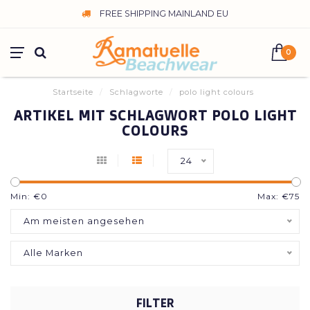
FREE SHIPPING MAINLAND EU
0
Startseite
/
Schlagworte
/
polo light colours
ARTIKEL MIT SCHLAGWORT POLO LIGHT
COLOURS
24
Min: €
0
Max: €
75
Am meisten angesehen
Alle Marken
FILTER