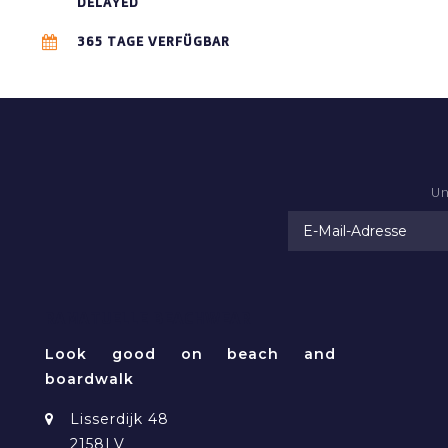
DELAYED
365 TAGE VERFÜGBAR
Un
RAMATUELLE BEACHWEAR
Look good on beach and
boardwalk
Lisserdijk 48
2158LV