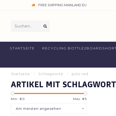
FREE SHIPPING MAINLAND EU
STARTSEITE
RECYCLING BOTTLE2BOARDSHOR
Startseite
/
Schlagworte
/
polo red
ARTIKEL MIT SCHLAGWORT
Min: €
0
Max: €
5
Am meisten angesehen