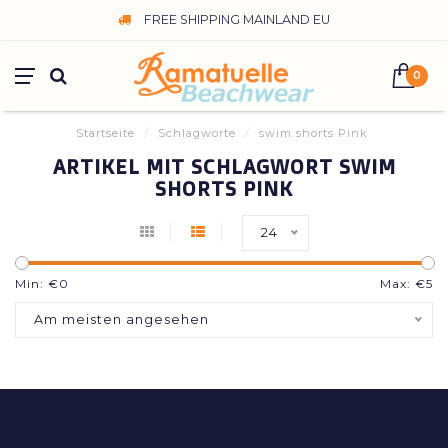
FREE SHIPPING MAINLAND EU
0
Startseite
/
Schlagworte
/
swim shorts Pink
ARTIKEL MIT SCHLAGWORT SWIM
SHORTS PINK
24
Min: €
0
Max: €
5
Am meisten angesehen