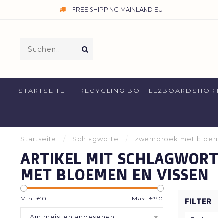
FREE SHIPPING MAINLAND EU
STARTSEITE
RECYCLING BOTTLE2BOARDSHOR
Startseite
/
Schlagworte
/
zwembroek met bloem
ARTIKEL MIT SCHLAGWOR
MET BLOEMEN EN VISSEN
Min: €
0
Max: €
90
FILTER
Am meisten angesehen