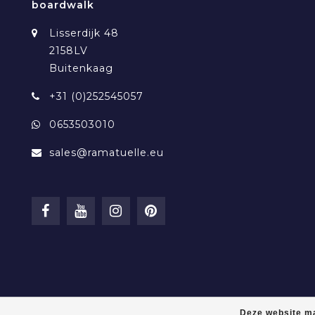
boardwalk
Lisserdijk 48
2158LV
Buitenkaag
+31 (0)252545057
0653503010
sales@ramatuelle.eu
Deze website ma