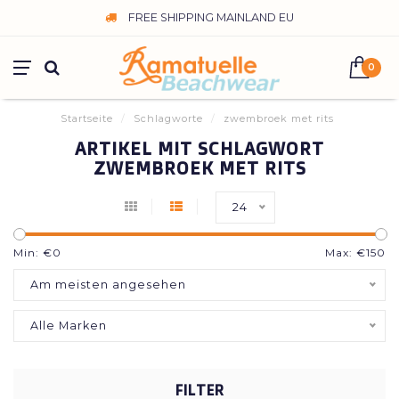
FREE SHIPPING MAINLAND EU
0
Startseite
/
Schlagworte
/
zwembroek met rits
ARTIKEL MIT SCHLAGWORT
ZWEMBROEK MET RITS
24
Min: €
0
Max: €
150
Am meisten angesehen
Alle Marken
FILTER