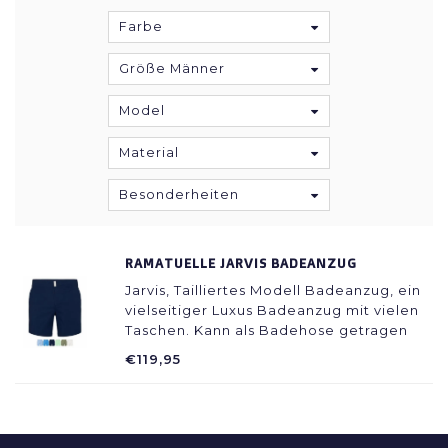
Farbe
Größe Männer
Model
Material
Besonderheiten
RAMATUELLE JARVIS BADEANZUG
Jarvis, Tailliertes Modell Badeanzug, ein
vielseitiger Luxus Badeanzug mit vielen
Taschen. Kann als Badehose getragen
werden, passt aber auch gut zu
€119,95
gepflegten Shorts. So werden Sie mit
diesem schönen Badeanzug immer gut
für den Tag.