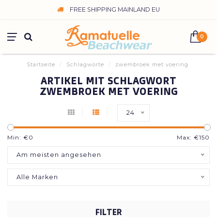
FREE SHIPPING MAINLAND EU
0
Startseite
/
Schlagworte
/
zwembroek met voering
ARTIKEL MIT SCHLAGWORT
ZWEMBROEK MET VOERING
24
Min: €
0
Max: €
150
Am meisten angesehen
Alle Marken
FILTER