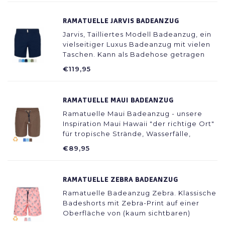
kühl an.
RAMATUELLE JARVIS BADEANZUG
Jarvis, Tailliertes Modell Badeanzug, ein
vielseitiger Luxus Badeanzug mit vielen
Taschen. Kann als Badehose getragen
werden, passt aber auch gut zu
€119,95
gepflegten Shorts. So werden Sie mit
diesem schönen Badeanzug immer gut
für den Tag.
RAMATUELLE MAUI BADEANZUG
Ramatuelle Maui Badeanzug - unsere
Inspiration Maui Hawaii "der richtige Ort"
für tropische Strände, Wasserfälle,
Surfer, Tauchen, ein wahres Paradies auf
€89,95
Erden.
RAMATUELLE ZEBRA BADEANZUG
Ramatuelle Badeanzug Zebra. Klassische
Badeshorts mit Zebra-Print auf einer
Oberfläche von (kaum sichtbaren)
Schildkröten. Auch für Kinder verfügbar.