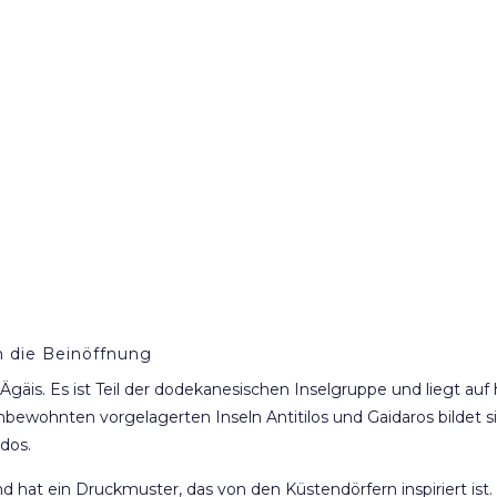
die Beinöffnung
r Ägäis. Es ist Teil der dodekanesischen Inselgruppe und liegt a
ohnten vorgelagerten Inseln Antitilos und Gaidaros bildet sie
odos.
und hat ein Druckmuster, das von den Küstendörfern inspiriert 