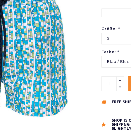
Größe:
*
S
Farbe:
*
Blau / Blue
FREE SHI
SHOP IS 
SHIPPNG 
SLIGHTL