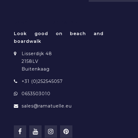
RAMATUELLE BEACHWEAR
Look good on beach and
boardwalk
Lisserdijk 48
2158LV
Buitenkaag
+31 (0)252545057
0653503010
sales@ramatuelle.eu