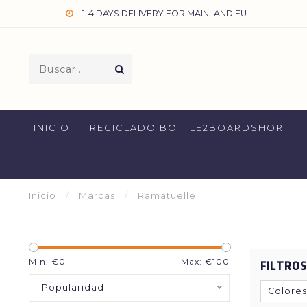
1-4 DAYS DELIVERY FOR MAINLAND EU
INICIO
RECICLADO BOTTLE2BOARDSHORT
Inicio
/
Marcas
/
Ramatuelle
Min: €
0
Max: €
100
FILTROS
Popularidad
Colores