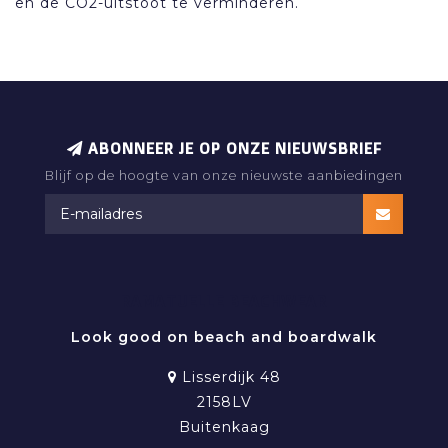
en de CO2-uitstoot te verminderen.
ABONNEER JE OP ONZE NIEUWSBRIEF
Blijf op de hoogte van onze nieuwste aanbiedingen
RAMATUELLE BEACHWEAR
Look good on beach and boardwalk
Lisserdijk 48
2158LV
Buitenkaag