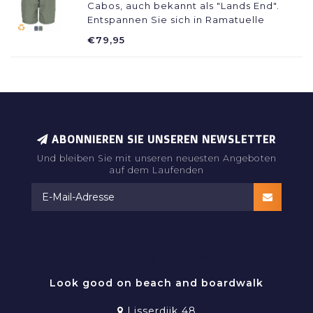
Cabos, auch bekannt als "Lands End".
Entspannen Sie sich in Ramatuelle
Beachwear.
€79,95
ABONNIEREN SIE UNSEREN NEWSLETTER
Und bleiben Sie mit unseren neuesten Angeboten
auf dem Laufenden
RAMATUELLE BEACHWEAR
Look good on beach and boardwalk
Lisserdijk 48