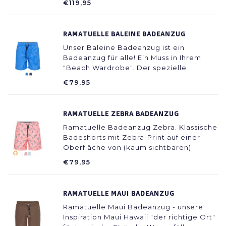
€119,95
gepflegten Shorts. So werden Sie mit
diesem schönen Badeanzug immer gut
für den Tag.
RAMATUELLE BALEINE BADEANZUG
Unser Baleine Badeanzug ist ein
Badeanzug für alle! Ein Muss in Ihrem
"Beach Wardrobe". Der spezielle
"Seersucker" Stoff klebt nicht an der
€79,95
Haut, lässt die Luft darunter und fühlt sich
kühl an.
RAMATUELLE ZEBRA BADEANZUG
Ramatuelle Badeanzug Zebra. Klassische
Badeshorts mit Zebra-Print auf einer
Oberfläche von (kaum sichtbaren)
Schildkröten. Auch für Kinder verfügbar.
€79,95
RAMATUELLE MAUI BADEANZUG
Ramatuelle Maui Badeanzug - unsere
Inspiration Maui Hawaii "der richtige Ort"