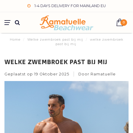
1-4 DAYS DELIVERY FOR MAINLAND EU
0
Home
/
Welke zwembroek past bij mij
/
welke zwembroek
past bij mij
WELKE ZWEMBROEK PAST BIJ MIJ
Geplaatst op
19 Oktober 2025
Door Ramatuelle