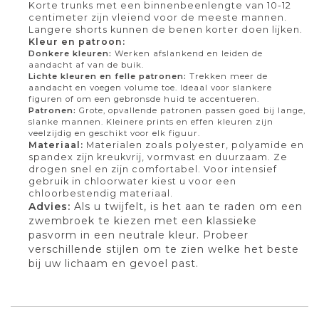
Korte trunks met een binnenbeenlengte van 10-12
centimeter zijn vleiend voor de meeste mannen.
Langere shorts kunnen de benen korter doen lijken.
Kleur en patroon:
Donkere kleuren:
Werken afslankend en leiden de
aandacht af van de buik.
Lichte kleuren en felle patronen:
Trekken meer de
aandacht en voegen volume toe. Ideaal voor slankere
figuren of om een gebronsde huid te accentueren.
Patronen:
Grote, opvallende patronen passen goed bij lange,
slanke mannen. Kleinere prints en effen kleuren zijn
veelzijdig en geschikt voor elk figuur.
Materiaal:
Materialen zoals polyester, polyamide en
spandex zijn kreukvrij, vormvast en duurzaam. Ze
drogen snel en zijn comfortabel. Voor intensief
gebruik in chloorwater kiest u voor een
chloorbestendig materiaal.
Advies:
Als u twijfelt, is het aan te raden om een
zwembroek te kiezen met een klassieke
pasvorm in een neutrale kleur. Probeer
verschillende stijlen om te zien welke het beste
bij uw lichaam en gevoel past.