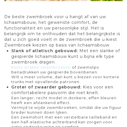
De beste zwembroek voor u hangt af van uw
lichaamsbouw, het gewenste comfort, de
functionaliteit en uw persoonlijke stijl. Het is
belangrijk om te onthouden dat het belangrijkste is
dat u zich goed voelt in de zwembroek die u kiest
Zwembroek kiezen op basis van lichaamsbouw
Slank of atletisch gebouwd:
Met een slanke of
gespierde lichaamsbouw kunt u bijna elk type
zwembroek dragen.
Korte strakke zwembroeken
of zwemslips
benadrukken uw gespierde bovenbenen.
Wilt u meer volume, dan kunt u kiezen voor kortere
trunks met opvallende patronen.
Groter of zwaarder gebouwd:
Kies voor een
comfortabelere pasvorm die niet knelt.
Een langer, recht model in donkere, effen kleuren
heeft een afslankend effect.
Vermijd te wijde zwembroeken, omdat die uw figuur
breder kunnen doen lijken.
Een zwemshort met een verstelbare tailleband en
een half-elastische achterband kan zorgen voor
extra ondersteuning en comfort.