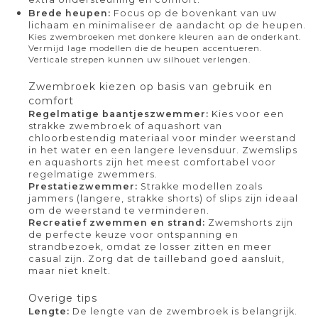
Brede heupen:
Focus op de bovenkant van uw
lichaam en minimaliseer de aandacht op de heupen.
Kies zwembroeken met donkere kleuren aan de onderkant.
Vermijd lage modellen die de heupen accentueren.
Verticale strepen kunnen uw silhouet verlengen.
Zwembroek kiezen op basis van gebruik en
comfort
Regelmatige baantjeszwemmer:
Kies voor een
strakke zwembroek of aquashort van
chloorbestendig materiaal voor minder weerstand
in het water en een langere levensduur. Zwemslips
en aquashorts zijn het meest comfortabel voor
regelmatige zwemmers.
Prestatiezwemmer:
Strakke modellen zoals
jammers (langere, strakke shorts) of slips zijn ideaal
om de weerstand te verminderen.
Recreatief zwemmen en strand:
Zwemshorts zijn
de perfecte keuze voor ontspanning en
strandbezoek, omdat ze losser zitten en meer
casual zijn. Zorg dat de tailleband goed aansluit,
maar niet knelt.
Overige tips
Lengte:
De lengte van de zwembroek is belangrijk.