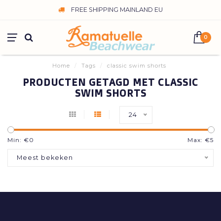
FREE SHIPPING MAINLAND EU
0
Home
/
Tags
/
classic swim shorts
PRODUCTEN GETAGD MET CLASSIC
SWIM SHORTS
24
Min: €
0
Max: €
5
Meest bekeken