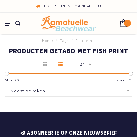
FREE SHIPPING MAINLAND EU
0
Home
/
Tags
/
fish print
PRODUCTEN GETAGD MET FISH PRINT
24
Min: €
0
Max: €
5
Meest bekeken
ABONNEER JE OP ONZE NIEUWSBRIEF