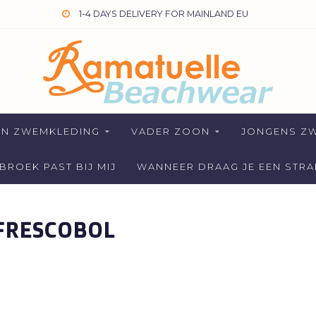
1-4 DAYS DELIVERY FOR MAINLAND EU
EN ZWEMKLEDING
VADER ZOON
JONGENS Z
ROEK PAST BIJ MIJ
WANNEER DRAAG JE EEN STR
FRESCOBOL