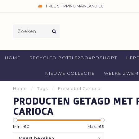
FREE SHIPPING MAINLAND EU
HOME
RECYCLED BOTTLE2BOARDSHORT
HER
NIEUWE COLLECTIE
WELKE ZWEMB
Home
/
Tags
/
Frescobol Carioca
PRODUCTEN GETAGD MET 
CARIOCA
Min: €
0
Max: €
5
Meest bekeken