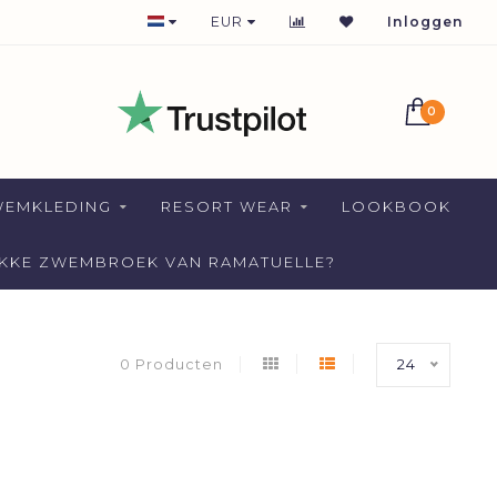
1-2 DAYS DELIVERY FOR NETHERLANDS
EUR
Inloggen
0
WEMKLEDING
RESORT WEAR
LOOKBOOK
AKKE ZWEMBROEK VAN RAMATUELLE?
0 Producten
24