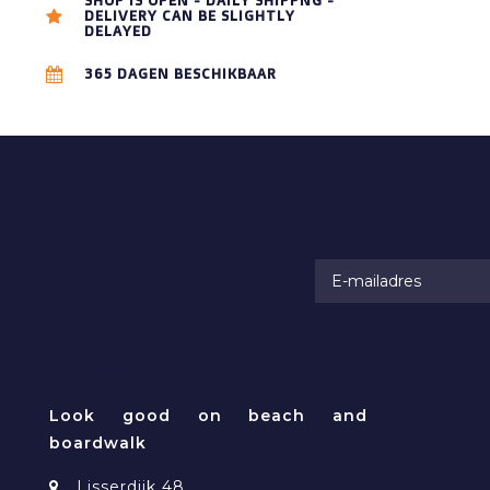
SHOP IS OPEN - DAILY SHIPPNG -
DELIVERY CAN BE SLIGHTLY
DELAYED
365 DAGEN BESCHIKBAAR
RAMATUELLE BEACHWEAR
Look good on beach and
boardwalk
Lisserdijk 48