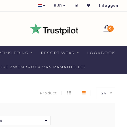
1-2 DAYS DELIVERY FOR NETHERLANDS
EUR
Inloggen
0
WEMKLEDING
RESORT WEAR
LOOKBOOK
AKKE ZWEMBROEK VAN RAMATUELLE?
1 Product
24
el