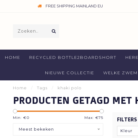
FREE SHIPPING MAINLAND EU
HOME
RECYCLED BOTTLE2BOARDSHORT
HER
NIEUWE COLLECTIE
WELKE ZWEMB
Home
/
Tags
/
khaki polo
PRODUCTEN GETAGD MET 
Min: €
0
Max: €
75
FILTERS
Meest bekeken
Kleur