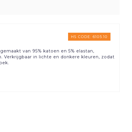
HS CODE: 6105.10
n gemaakt van 95% katoen en 5% elastan,
. Verkrijgbaar in lichte en donkere kleuren, zodat
oek.