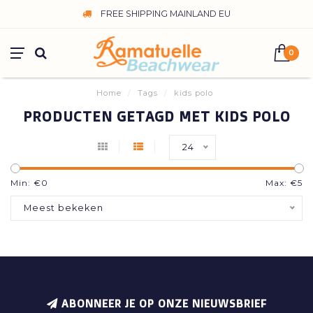
FREE SHIPPING MAINLAND EU
0
Home
/
Tags
/
kids polo
PRODUCTEN GETAGD MET KIDS POLO
24
Min: €
0
Max: €
5
Meest bekeken
ABONNEER JE OP ONZE NIEUWSBRIEF