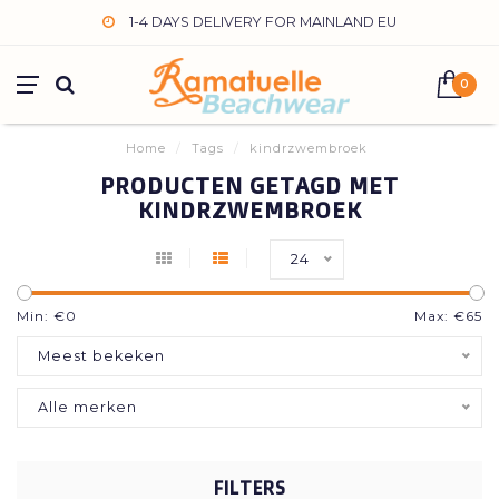
1-4 DAYS DELIVERY FOR MAINLAND EU
0
Home
/
Tags
/
kindrzwembroek
PRODUCTEN GETAGD MET
KINDRZWEMBROEK
24
Min: €
0
Max: €
65
Meest bekeken
Alle merken
FILTERS