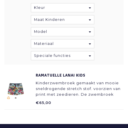
Kleur
Maat Kinderen
Model
Materiaal
Speciale functies
RAMATUELLE LANAI KIDS
Kinderzwembroek gemaakt van mooie
sneldrogende stretch stof. voorzien van
print met zeedieren. De zwembroek
heeft een binnen-broek en zowel
€65,00
elastiek als koord in de taille voor groot
pasbereik.