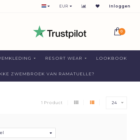
365 DAGEN BESCHIKBAAR
EUR
Inloggen
0
WEMKLEDING
RESORT WEAR
LOOKBOOK
AKKE ZWEMBROEK VAN RAMATUELLE?
1 Product
24
el