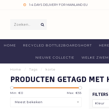
1-4 DAYS DELIVERY FOR MAINLAND EU
HOME
RECYCLED BOTTLE2BOARDSHORT
HER
NIEUWE COLLECTIE
WELKE ZWEMB
Home
/
Tags
/
korte
PRODUCTEN GETAGD MET 
Min: €
0
Max: €
55
FILTERS
Meest bekeken
Kleur