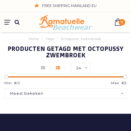
FREE SHIPPING MAINLAND EU
0
Home
/
Tags
/
Octopussy zwembroek
PRODUCTEN GETAGD MET OCTOPUSSY
ZWEMBROEK
24
Min: €
0
Max: €
5
Meest bekeken