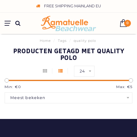
FREE SHIPPING MAINLAND EU
0
Home
/
Tags
/
quality polo
PRODUCTEN GETAGD MET QUALITY
POLO
24
Min: €
0
Max: €
5
Meest bekeken