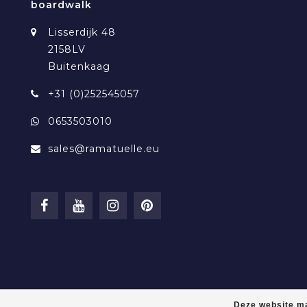
boardwalk
Lisserdijk 48
2158LV
Buitenkaag
+31 (0)252545057
0653503010
sales@ramatuelle.eu
Deze website ma