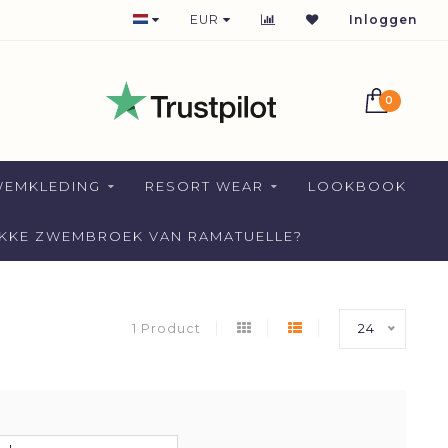
1-2 DAYS DELIVERY FOR NETHERLANDS
EUR
Inloggen
0
WEMKLEDING
RESORT WEAR
LOOKBOOK
AKKE ZWEMBROEK VAN RAMATUELLE?
1 Product
24