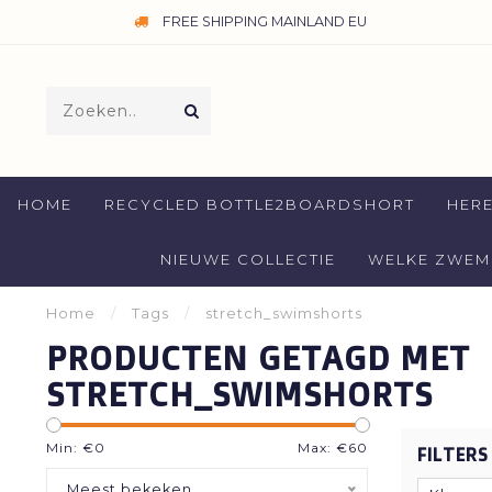
FREE SHIPPING MAINLAND EU
HOME
RECYCLED BOTTLE2BOARDSHORT
HER
NIEUWE COLLECTIE
WELKE ZWEMB
Home
/
Tags
/
stretch_swimshorts
PRODUCTEN GETAGD MET
STRETCH_SWIMSHORTS
Min: €
0
Max: €
60
FILTERS
Meest bekeken