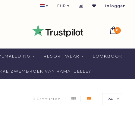
1-2 DAYS DELIVERY FOR NETHERLANDS
EUR
Inloggen
0
WEMKLEDING
RESORT WEAR
LOOKBOOK
AKKE ZWEMBROEK VAN RAMATUELLE?
0 Producten
24