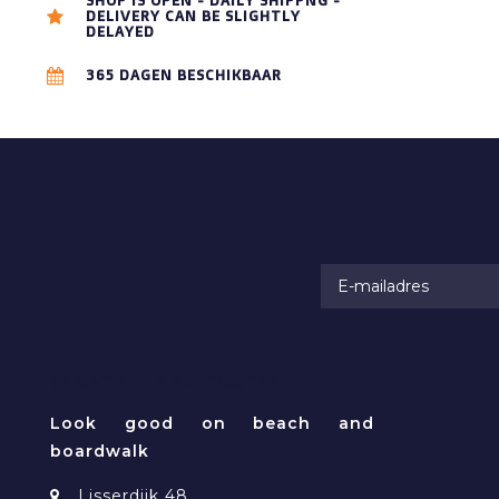
SHOP IS OPEN - DAILY SHIPPNG -
DELIVERY CAN BE SLIGHTLY
DELAYED
365 DAGEN BESCHIKBAAR
RAMATUELLE BEACHWEAR
Look good on beach and
boardwalk
Lisserdijk 48