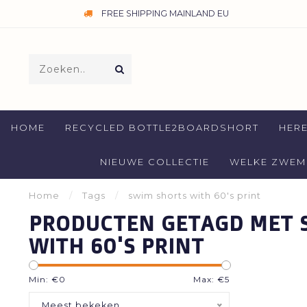
FREE SHIPPING MAINLAND EU
HOME
RECYCLED BOTTLE2BOARDSHORT
HER
NIEUWE COLLECTIE
WELKE ZWEMB
Home
/
Tags
/
swim shorts with 60's print
PRODUCTEN GETAGD MET 
WITH 60'S PRINT
Min: €
0
Max: €
5
Meest bekeken