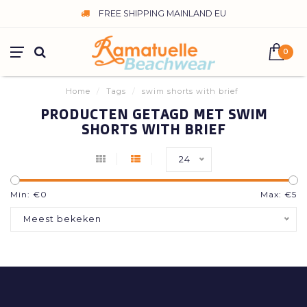
FREE SHIPPING MAINLAND EU
0
Home
/
Tags
/
swim shorts with brief
PRODUCTEN GETAGD MET SWIM
SHORTS WITH BRIEF
24
Min: €
0
Max: €
5
Meest bekeken