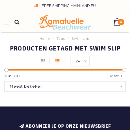
FREE SHIPPING MAINLAND EU
0
Home
/
Tags
/
Swim slip
PRODUCTEN GETAGD MET SWIM SLIP
24
Min: €
0
Max: €
5
Meest bekeken
ABONNEER JE OP ONZE NIEUWSBRIEF