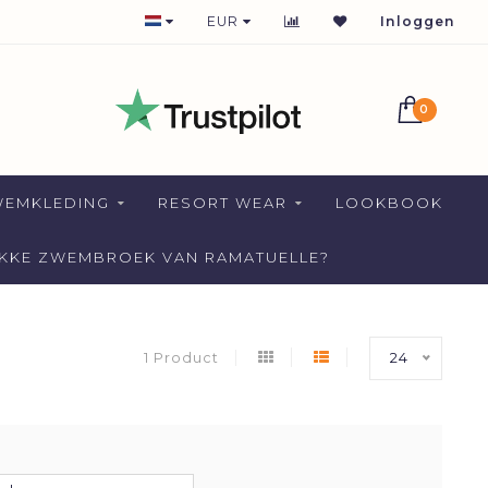
1-2 DAYS DELIVERY FOR NETHERLANDS
EUR
Inloggen
0
WEMKLEDING
RESORT WEAR
LOOKBOOK
AKKE ZWEMBROEK VAN RAMATUELLE?
1 Product
24