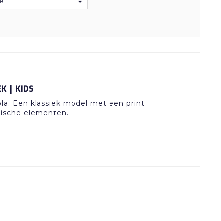
el
 | KIDS
a. Een klassiek model met een print
pische elementen.